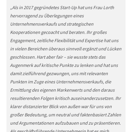
„Als in 2017 gegründetes Start-Up hat uns Frau Lorth
„
hervorragend zu Überlegungen eines
i
Unternehmensverkaufs und strategischen
E
Kooperationen gecoacht und beraten. Ihr großes
s
Engagement, zeitliche Flexibilität und Expertise hat uns
u
in vielen Bereichen überaus sinnvoll ergänzt und Lücken
P
geschlossen. Hart aber fair – sie wusste stets das
K
Augenmerk auf kritische Punkte zu lenken und hat uns
g
damit zielführend gezwungen, uns mit relevanten
v
Punkten im Zuge eines Unternehmensverkaufs, die
m
Ermittlung des eigenen Markenwerts und den daraus
d
resultierenden Folgen kritisch auseinanderzusetzen. Ihr
H
klarer distanzierter Blick von außen war für uns von
T
großer Bedeutung, um neutral und faktenbasiert Zahlen
u
und Argumentationen aufzubauen und zu präsentieren.
e
Als geschäftsführende Unternehmerin hat es mich
Ü