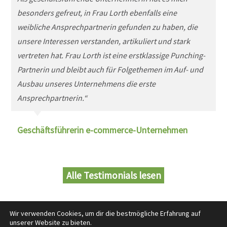
besonders gefreut, in Frau Lorth ebenfalls eine
e
weibliche Ansprechpartnerin gefunden zu haben, die
d
unsere Interessen verstanden, artikuliert und stark
u
vertreten hat. Frau Lorth ist eine erstklassige Punching-
V
Partnerin und bleibt auch für Folgethemen im Auf- und
f
Ausbau unseres Unternehmens die erste
p
Ansprechpartnerin.“
h
Geschäftsführerin e-commerce-Unternehmen
G
Alle Testimonials lesen
Wir verwenden Cookies, um dir die bestmögliche Erfahrung auf
unserer Website zu bieten.